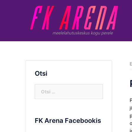
Skip
to
content
E
Otsi
Otsi:
P
j
p
FK Arena Facebookis
o
j