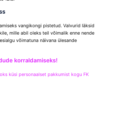
ss
tamiseks vangikongi pistetud. Valvurid läksid
ile, mille abil oleks teil võimalik enne nende
 esialgu võimatuna näivana ülesande
dude korraldamiseks!
aoks küsi personaalset pakkumist kogu FK